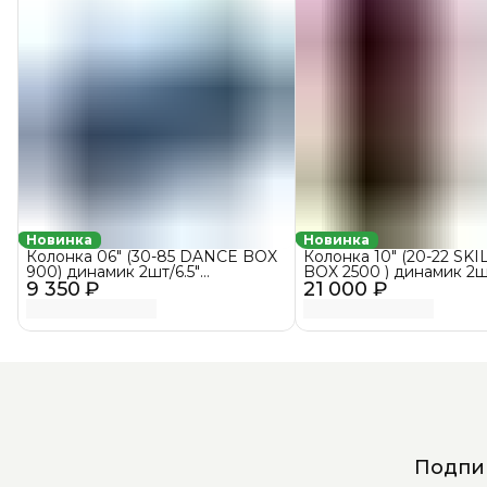
Новинка
Новинка
Колонка 06" (30-85 DANCE BOX
Колонка 10" (20-22 SKI
900) динамик 2шт/6.5"
BOX 2500 ) динамик 2ш
9 350 ₽
ELTRONIC с TWS (синий)
21 000 ₽
ELTRONIC с TWS
Подпиш