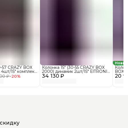
Новин
30-57 CRAZY BOX
Колонка 15" (30-55 CRAZY BOX
Колон
 4шт/15" комплект
2000) динамик 2шт/15" ElTRONIC
BOX 1
TRONIC с TWS
34 130 ₽
с TWS
20 9
ELTRO
200 ₽
−
20
%
 скидку