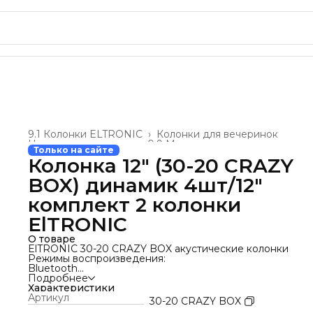
9.1 Колонки ELTRONIC
›
Колонки для вечеринок
Новая номенклатура
›
0.9 Музыкальные колонки
›
Только на сайте
Главная
›
Колонка 12" (30-20 CRAZY
BOX) динамик 4шт/12"
комплект 2 колонки
ElTRONIC
О товаре
ElTRONIC 30-20 CRAZY BOX акустические колонки
Режимы воспроизведения:
Bluetooth
Внешний накопитель
Подробнее
Aux
Характеристики
FM
Артикул
30-20 CRAZY BOX