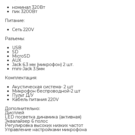
номинал 320Вт
пик 3200Вт
Питание:
Сеть 220V
Разъемы:
USB
SD
MicroSD
AUX
Jack 6.3 мм (микрофон) 2 шт.
mini-Jack 3.5мм
Комплектация:
Акустическая система- 2 шт
Микрофон беспроводной-2 шт
Пульт Д/У
Кабель питания 220V
Дополнительно:
Дисплей
LED посветка динамика (активная)
Эквалайзер 6 полос
Регулировка высоких низких частот
Управление настройками микрофона