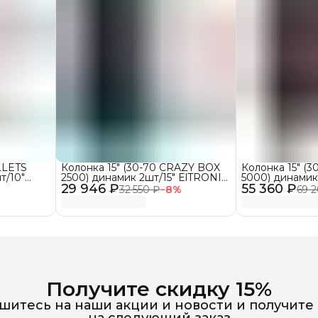
LLETS
Колонка 15" (30-70 CRAZY BOX
Колонка 15" (
т/10"
2500) динамик 2шт/15" ElTRONIC
5000) динамик
29 946 ₽
с TWS
55 360 ₽
2 колонки EL
32 550 ₽
−
8
%
69 
Получите скидку 15%
итесь на наши акции и новости и получите
на следующий заказ