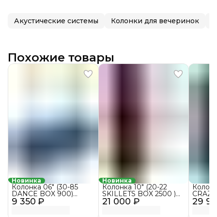
Акустические системы
Колонки для вечеринок
М
Похожие товары
Новинка
Новинка
Колонка 06" (30-85
Колонка 10" (20-22
Колонк
DANCE BOX 900)
SKILLETS BOX 2500 )
CRAZY
9 350 ₽
динамик 2шт/6.5"
21 000 ₽
динамик 2шт/10"
29 9
динами
ELTRONIC с TWS
ELTRONIC с TWS
ElTRO
(синий)