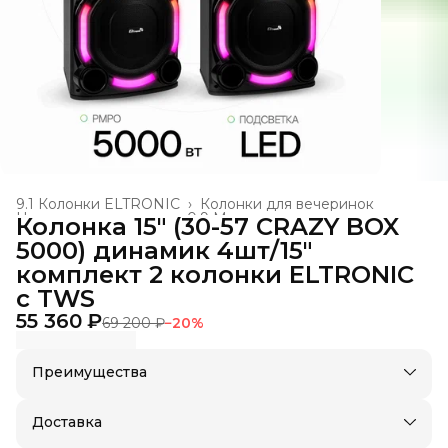
9.1 Колонки ELTRONIC
›
Колонки для вечеринок
Новая номенклатура
›
0.9 Музыкальные колонки
›
Колонка 15" (30-57 CRAZY BOX
Главная
›
5000) динамик 4шт/15"
комплект 2 колонки ELTRONIC
с TWS
55 360 ₽
69 200 ₽
−
20
%
Преимущества
Оплата частями в Сплит
Доставка в пункты выдачи или до двери
Доставка
Удобный возврат