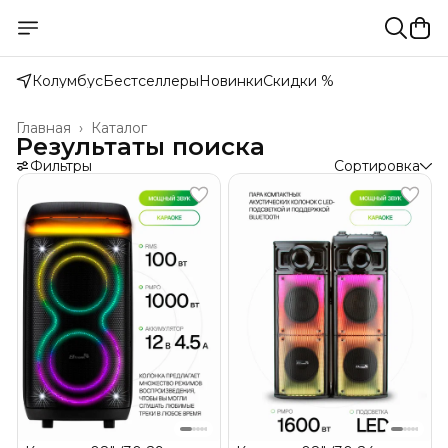
Колумбус
Бестселлеры
Новинки
Скидки %
Главная
›
Каталог
Результаты поиска
Фильтры
Сортировка