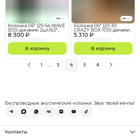
Колонка 06" (20-54 WAVE
Колонка 06" (20-30
300) динамик 2шт/6.5"
CRAZY BOX 100) динамик
8 300 ₽
ELTRONIC с TWS
5 310 ₽
1шт/6.5" ELTRONIC с TWS
В корзину
В корзину
…
1
3
4
5
6
Беспроводные акустические колонки. Звук твоей мечты!
Контакты
Адрес