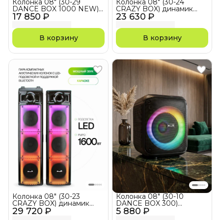
Колонка 08" (30-29
Колонка 08" (30-24
DANCE BOX 1000 NEW)
CRAZY BOX) динамик
17 850 ₽
динамик 2шт/8"
23 630 ₽
4шт/8" комплект 2
ElTRONIC с TWS
колонки ElTRONIC
В корзину
В корзину
Колонка 08" (30-23
Колонка 08" (30-10
CRAZY BOX) динамик
DANCE BOX 300)
29 720 ₽
6шт/8" комплект 2
5 880 ₽
динамик 1шт/8"
колонки ElTRONIC
ELTRONIC с TWS