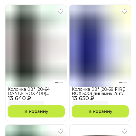
Колонка 08" (20-64
Колонка 08" (20-59 FIRE
DANCE BOX 400)
BOX 500) динамик 2шт/8"
13 640 ₽
динамик 2шт/8"
13 650 ₽
черная ElTRONIC с TWS
ElTRONIC с TWS
В корзину
В корзину