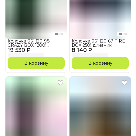
Колонка 06" (20-98
Колонка 06" (20-67 FIRE
CRAZY BOX 1200)
BOX 250) динамик
19 530 ₽
динамик 2шт/6.5"
8 140 ₽
2шт/6.5" ELTRONIC с TWS
ELTRONIC с TWS
В корзину
В корзину