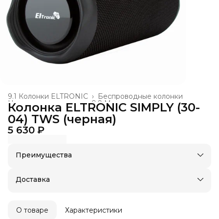
9.1 Колонки ELTRONIC
›
Беспроводные колонки
Новая номенклатура
›
0.9 Музыкальные колонки
›
Колонка ELTRONIC SIMPLY (30-
Главная
›
04) TWS (черная)
5 630 ₽
Преимущества
Оплата частями в Сплит
Доставка в пункты выдачи или до двери
Доставка
Удобный возврат
О товаре
Характеристики