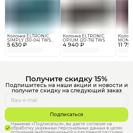
Колонка ELTRONIC
Колонка ELTRONIC
Колон
SIMPLY (30-04) TWS
OPIUM (20-76) TWS
MONST
5 630 ₽
(синяя)
4 940 ₽
11 75
(30-15
Получите скидку 15%
Подпишитесь на наши акции и новости и
получите скидку на следующий заказ
Подписаться
Нажимая «Подписаться», вы даете согласие на
обработку указанных персональных данных в целях
получения информационной и рекламной рассылки