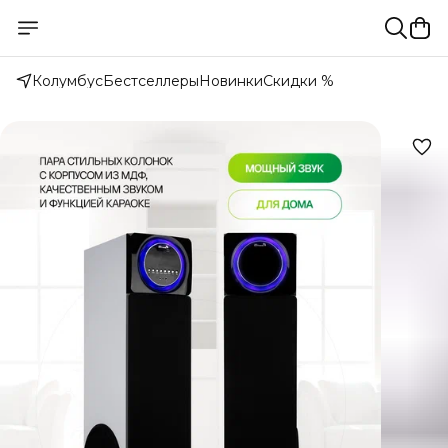
Колумбус
Бестселлеры
Новинки
Скидки %