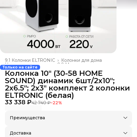
9.1 Колонки ELTRONIC
›
Колонки для дома
Новая номенклатура
›
0.9 Музыкальные колонки
›
Только на сайте
Главная
›
Колонка 10" (30-58 HOME
SOUND) динамик 6шт/2х10";
2х6.5"; 2х3" комплект 2 колонки
ELTRONIC (белая)
33 338 ₽
42 740 ₽
−
22
%
Преимущества
Оплата частями в Сплит
Доставка в пункты выдачи или до двери
Доставка
Удобный возврат