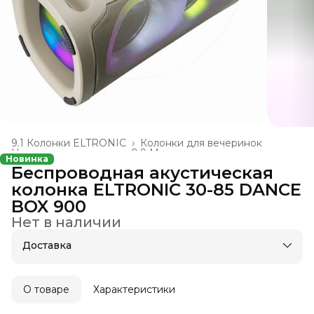
9.1 Колонки ELTRONIC
›
Колонки для вечеринок
Новая номенклатура
›
0.9 Музыкальные колонки
›
Новинка
Главная
›
Беспроводная акустическая
колонка ELTRONIC 30-85 DANCE
BOX 900
Нет в наличии
Доставка
О товаре
Характеристики