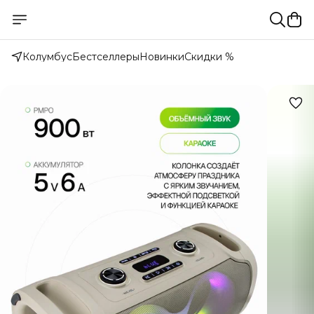
Колумбус
Бестселлеры
Новинки
Скидки %