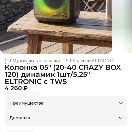
0.9 Музыкальные колонки
›
9.1 Колонки ELTRONIC
Главная
›
Новая номенклатура
›
Колонка 05" (20-40 CRAZY BOX
120) динамик 1шт/5.25"
ELTRONIC с TWS
4 260 ₽
Преимущества
Оплата частями в Сплит
Доставка в пункты выдачи или до двери
Доставка
Удобный возврат