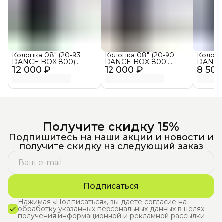
Колонка 08" (20-93
Колонка 08" (20-90
Колонк
DANCE BOX 800)
DANCE BOX 800)
DANCE
12 000 ₽
динамик 2шт/8"
12 000 ₽
динамик 2шт/8"
8 500
динами
ElTRONIC с TWS
ElTRONIC с TWS
ELTRO
Получите скидку 15%
Подпишитесь на наши акции и новости и
получите скидку на следующий заказ
Подписаться
Нажимая «Подписаться», вы даете согласие на
обработку указанных персональных данных в целях
получения информационной и рекламной рассылки